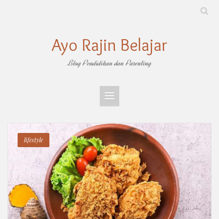
Skip
to
content
Ayo Rajin Belajar
Blog Pendidikan dan Parenting
lifestyle