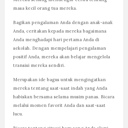
masa kecil orang tua mereka.
Bagikan pengalaman Anda dengan anak-anak
Anda, ceritakan kepada mereka bagaimana
Anda menghadapi hari pertama Anda di
sekolah. Dengan mempelajari pengalaman
positif Anda, mereka akan belajar mengelola
transisi mereka sendiri.
Merupakan ide bagus untuk mengingatkan
mereka tentang saat-saat indah yang Anda
habiskan bersama selama musim panas. Bicara
melalui momen favorit Anda dan saat-saat
lucu.