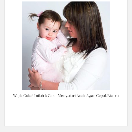
Wajib Coba! Inilah 6 Cara Mengajari Anak Agar Cepat Bicara