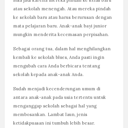
Bisa jadi karena mereka pindah ke kelas baru
atau sekolah menengah. Atau mereka pindah
ke sekolah baru atau harus berurusan dengan
mata pelajaran baru. Anak-anak bayi junior
mungkin menderita kecemasan perpisahan.
Sebagai orang tua, dalam hal menghilangkan
kembali ke sekolah blues, Anda pasti ingin
mengubah cara Anda berbicara tentang
sekolah kepada anak-anak Anda.
Sudah menjadi kecenderungan umum di
antara anak-anak pada usia tertentu untuk
menganggap sekolah sebagai hal yang
membosankan. Lambat laun, jenis
ketidakpuasan ini tumbuh lebih besar.