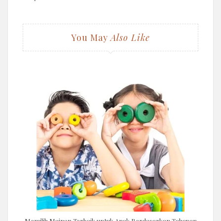
You May
Also Like
Memilih Mainan Terbaik untuk Anak Berdasarkan Tahapan