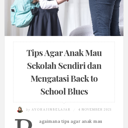
Tips Agar Anak Mau
Sekolah Sendiri dan
Mengatasi Back to
School Blues
by
AYORAJINBELAJAR
4 NOVEMBER 2021
/
agaimana tips agar anak mau