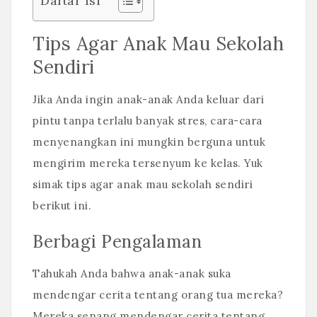
Daftar Isi
Tips Agar Anak Mau Sekolah
Sendiri
Jika Anda ingin anak-anak Anda keluar dari
pintu tanpa terlalu banyak stres, cara-cara
menyenangkan ini mungkin berguna untuk
mengirim mereka tersenyum ke kelas. Yuk
simak tips agar anak mau sekolah sendiri
berikut ini.
Berbagi Pengalaman
Tahukah Anda bahwa anak-anak suka
mendengar cerita tentang orang tua mereka?
Mereka senang mendengar cerita tentang