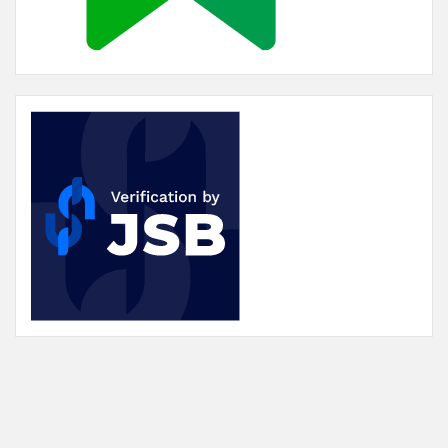
© 2026
Ayo Rajin Belajar
. All Rights Reserved. Theme:
Neira
By VolThemes.