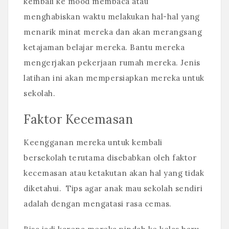
kembali ke mood membaca atau
menghabiskan waktu melakukan hal-hal yang
menarik minat mereka dan akan merangsang
ketajaman belajar mereka. Bantu mereka
mengerjakan pekerjaan rumah mereka. Jenis
latihan ini akan mempersiapkan mereka untuk
sekolah.
Faktor Kecemasan
Keengganan mereka untuk kembali
bersekolah terutama disebabkan oleh faktor
kecemasan atau ketakutan akan hal yang tidak
diketahui. Tips agar anak mau sekolah sendiri
adalah dengan mengatasi rasa cemas.