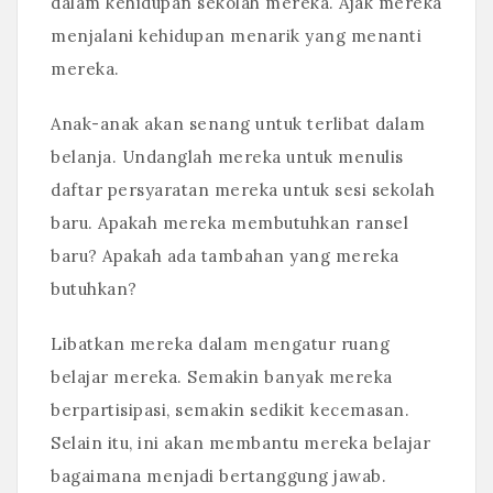
dalam kehidupan sekolah mereka. Ajak mereka
menjalani kehidupan menarik yang menanti
mereka.
Anak-anak akan senang untuk terlibat dalam
belanja. Undanglah mereka untuk menulis
daftar persyaratan mereka untuk sesi sekolah
baru. Apakah mereka membutuhkan ransel
baru? Apakah ada tambahan yang mereka
butuhkan?
Libatkan mereka dalam mengatur ruang
belajar mereka. Semakin banyak mereka
berpartisipasi, semakin sedikit kecemasan.
Selain itu, ini akan membantu mereka belajar
bagaimana menjadi bertanggung jawab.