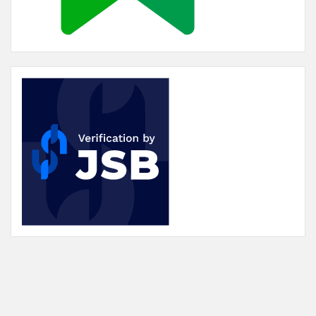
© 2026
Ayo Rajin Belajar
. All Rights Reserved. Theme:
Neira
By VolThemes.