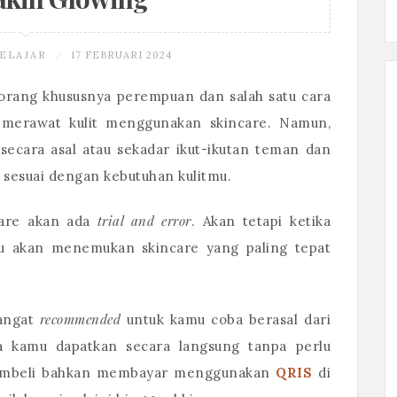
ELAJAR
17 FEBRUARI 2024
/
orang khususnya perempuan dan salah satu cara
merawat kulit menggunakan skincare. Namun,
ecara asal atau sekadar ikut-ikutan teman dan
sesuai dengan kebutuhan kulitmu.
trial and error
care akan ada
. Akan tetapi ketika
mu akan menemukan skincare yang paling tepat
recommended
sangat
untuk kamu coba berasal dari
sa kamu dapatkan secara langsung tanpa perlu
embeli bahkan membayar menggunakan
QRIS
di